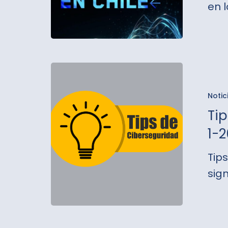
2035”
en l
Tips
de
Notic
Ciberse
Tip
–
1-
Boletín
N°
Tip
1-
sig
2023