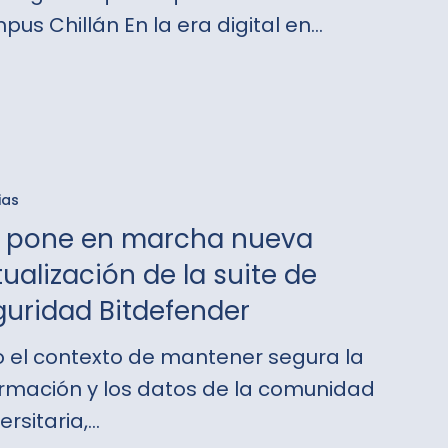
pus Chillán En la era digital en…
d
ias
I pone en marcha nueva
ualización de la suite de
guridad Bitdefender
ación
o el contexto de mantener segura la
ormación y los datos de la comunidad
ersitaria,…