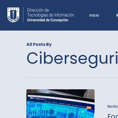
Skip
to
Inicio
main
content
All Posts By
Cibersegur
Fortalec
Nuestra
Notic
Comuni
Fo