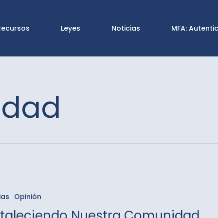
Recursos
Leyes
Noticias
MFA: Autenti
idad
iendo
ias
Opinión
dad
rtaleciendo Nuestra Comunidad