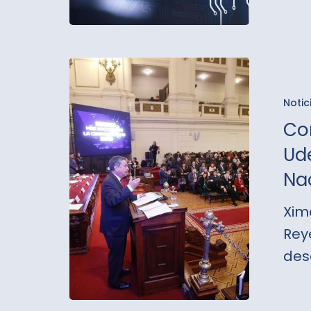
segurid
Con
presenc
Notic
de
Co
dos
Ud
especial
Na
UdeC:
Senado
Xim
present
Rey
el
des
Foro
Naciona