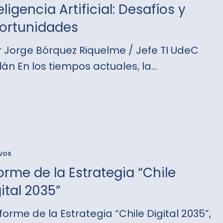
eligencia Artificial: Desafíos y
ortunidades
ncia
 Jorge Bórquez Riquelme / Jefe TI UdeC
lán En los tiempos actuales, la…
s
nidades
vos
orme de la Estrategia “Chile
ia
ital 2035”
nforme de la Estrategia “Chile Digital 2035”,