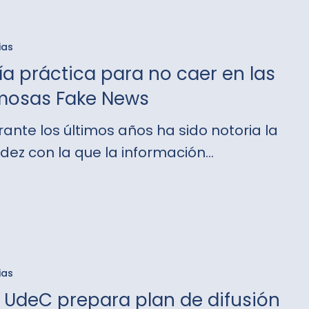
ias
a práctica para no caer en las
mosas Fake News
ante los últimos años ha sido notoria la
idez con la que la información…
s
ias
I UdeC prepara plan de difusión