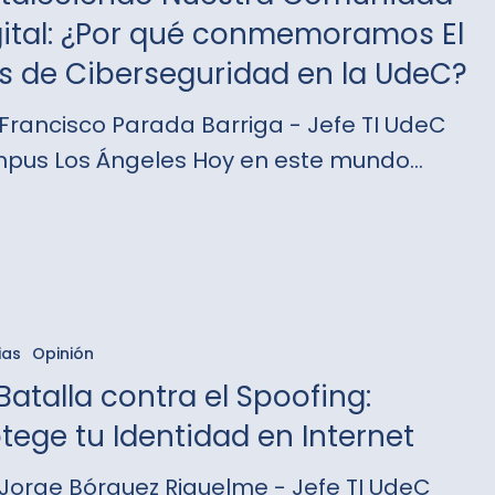
gital: ¿Por qué conmemoramos El
s de Ciberseguridad en la UdeC?
oramos
 Francisco Parada Barriga - Jefe TI UdeC
pus Los Ángeles Hoy en este mundo…
guridad
ias
Opinión
Batalla contra el Spoofing:
tege tu Identidad en Internet
:
 Jorge Bórquez Riquelme - Jefe TI UdeC