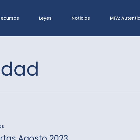
Recursos
Leyes
Noticias
MFA: Autenti
idad
as
ertas Agosto 2023