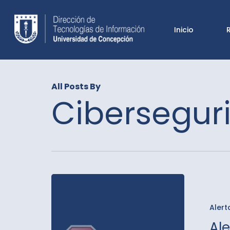
Skip
to
Inicio
main
content
All Posts By
Cibersegur
Alertas
Agosto
Alert
2023
Al