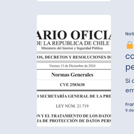
Ley
Not
21.719:
Chile
co
se
pe
pone
serio
Si
con
em
la
protec
Fra
9 de
de
tus