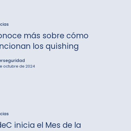
ales
e
icias
onoce más sobre cómo
ncionan los quishing
nan
erseguridad
g
e octubre de 2024
icias
eC inicia el Mes de la