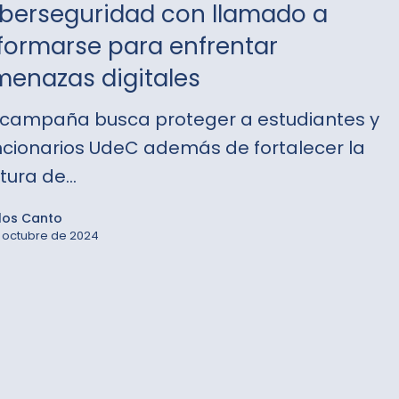
berseguridad con llamado a
formarse para enfrentar
enazas digitales
eguridad
 campaña busca proteger a estudiantes y
o
ncionarios UdeC además de fortalecer la
ltura de…
arse
los Canto
 octubre de 2024
tar
zas
es