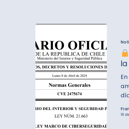
Ley
Not
N°21.66
¡Un
la
Nuevo
Hito
En
en
am
la
dí
Cibers
Fra
en
10 d
Chile!