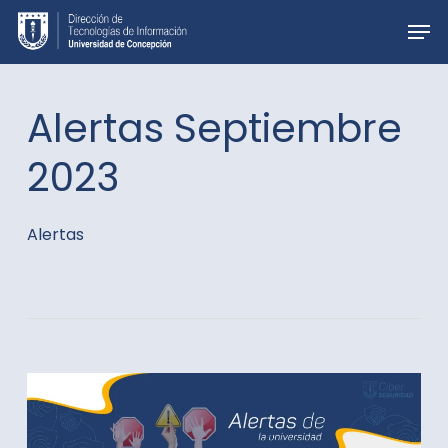
Skip
Men
to
main
content
Alertas Septiembre
2023
Alertas