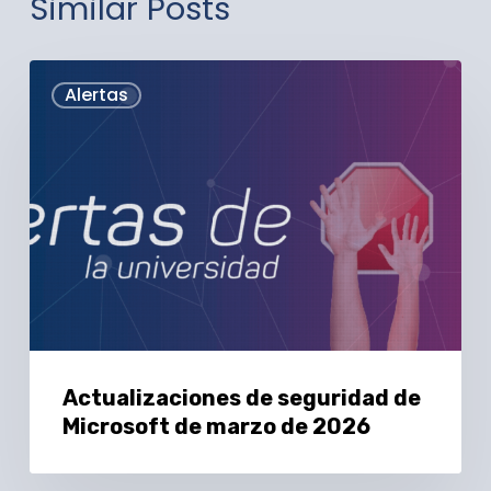
Similar Posts
Actualizaciones
Alertas
de
seguridad
de
Microsoft
de
marzo
de
2026
Actualizaciones de seguridad de
Microsoft de marzo de 2026