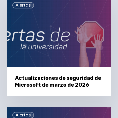
Actualizaciones
Alertas
de
seguridad
de
Microsoft
de
marzo
de
2026
Actualizaciones de seguridad de
Microsoft de marzo de 2026
Google
Alertas