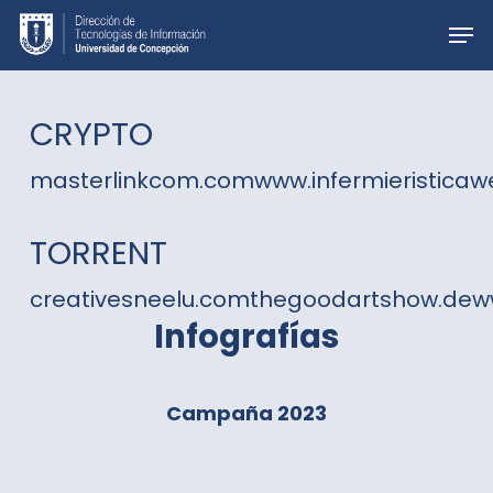
Skip
Men
to
main
content
CRYPTO
masterlinkcom.com
www.infermieristicawe
TORRENT
creativesneelu.com
thegoodartshow.de
w
Infografías
Campaña 2023